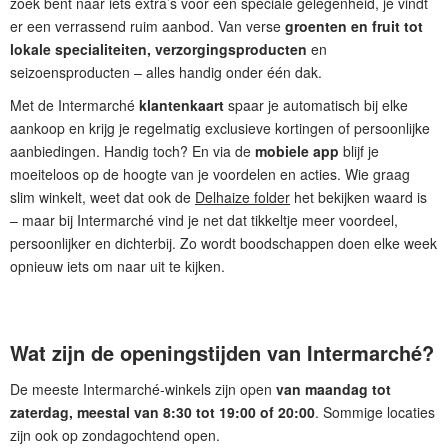
zoek bent naar iets extra’s voor een speciale gelegenheid, je vindt
er een verrassend ruim aanbod. Van verse
groenten en fruit tot
lokale specialiteiten, verzorgingsproducten
en
seizoensproducten – alles handig onder één dak.
Met de Intermarché
klantenkaart
spaar je automatisch bij elke
aankoop en krijg je regelmatig exclusieve kortingen of persoonlijke
aanbiedingen. Handig toch? En via de
mobiele app
blijf je
moeiteloos op de hoogte van je voordelen en acties. Wie graag
slim winkelt, weet dat ook de
Delhaize folder
het bekijken waard is
– maar bij Intermarché vind je net dat tikkeltje meer voordeel,
persoonlijker en dichterbij. Zo wordt boodschappen doen elke week
opnieuw iets om naar uit te kijken.
Wat zijn de openingstijden van Intermarché?
De meeste Intermarché-winkels zijn open
van maandag tot
zaterdag, meestal van 8:30 tot 19:00 of 20:00
. Sommige locaties
zijn ook op zondagochtend open.